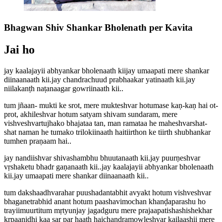
Bhagwan Shiv Shankar Bholenath per Kavita
Jai ho
jay kaalajayii abhyankar bholenaath kiijay umaapati mere shankar
diinaanaath kii.jay chandrachuud prabhaakar yatinaath kii.jay
niilakanṭh naṭanaagar gowriinaath kii..
tum jñaan- mukti ke srot, mere mukteshvar hotumase kaṇ-kaṇ hai ot-
prot, akhileshvar hotum satyam shivam sundaram, mere
vishveshvartujhako bhajataa tan, man ramataa he maheshvarshat-
shat naman he tumako trilokiinaath haitiirthon ke tiirth shubhankar
tumhen praṇaam hai..
jay nandiishvar shivashambhu bhuutanaath kii.jay puurṇeshvar
vṛshaketu bhadr gaṇanaath kii..jay kaalajayii abhyankar bholenaath
kii.jay umaapati mere shankar diinaanaath kii..
tum dakshaadhvarahar puushadantabhit avyakt hotum vishveshvar
bhaganetrabhid anant hotum paashavimochan khanḍaparashu ho
trayiimuurtitum mṛtyunjay jagadguru mere prajaapatishashishekhar
kṛpaanidhi kaa sar par haath haichandramowleshvar kailaashii mere