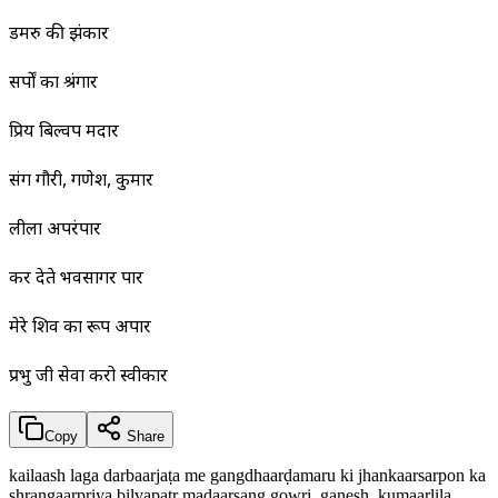
डमरु की झंकार
सर्पों का श्रंगार
प्रिय बिल्वपत्र मदार
संग गौरी, गणेश, कुमार
लीला अपरंपार
कर देते भवसागर पार
मेरे शिव का रूप अपार
प्रभु जी सेवा करो स्वीकार
Copy
Share
kailaash laga darbaarjaṭa me gangdhaarḍamaru ki jhankaarsarpon ka
shrangaarpriya bilvapatr madaarsang gowri, gaṇesh, kumaarlila