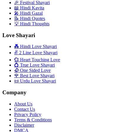
🎉 Festival Shayari
📖 Hindi Kavita
🎤 Hindi Gazal
📝 Hindi Quotes
💡 Hindi Thoughts
Love Shayari
💑 Hindi Love Shayari
✌️ 2 Line Love Shayari
💞 Heart Touching Love
💍 True Love Shayari
🥀 One Sided Love
🌹 Best Love Shayari
📜 Urdu Love Shayari
Company
About Us
Contact Us
Privacy Policy
Terms & Conditions
Disclaimer
DMCA