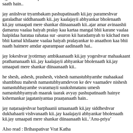
saath hain..
jay aniishvar tryambakam pashupatinaath kii.jay parameshvar
garaladhar siddhanaath kii..jay kaalajayii abhyankar bholenaath
kii.jay umaapati mere shankar diinaanaath kii..ajar amar avinaashii
ḍamaruu vaalaa haiyah pralay kaa kartaa mangal bhii karane vaalaa
haipiidaa harataa rahataa sur -asuron kii haradamyah to kiichad men
bhii kamal khilaane vaalaa haiyah pralayankar to anaathon kaa bhii
naath haimere amdar aparampaar aadinaath hai..
jay lokeshvar jyotirmay ambikaanaath kii.jay yogeshvar mahaakaant
prathamanaath kii..jay kaalajayii abhyankar bholenaath kii.jay
umaapati mere shankar diinaanaath kii..
he shesh, ashesh, prashesh, vishesh namastubhyamhe mahaakaal
shambhuu mahesh namastubhyamdevon ke dev vaamadev nishesh
namastubhayamhe svaramayii suukshmatanu umesh
namastubhyamyah maarak taarak avyay pashupatinaath hainye
kshemankar jagataniyantaa praaṇanaath hain..
jay naṭaraajeshvar barphaanii umaanaath kii.jay siddheshvar
dukhahaarii vishvanaath kii..jay kaalajayii abhyankar bholenaath
kii.jay umaapati mere shankar diinaanaath kii..‘Anu-priya’
Also read : Brihaspativar Vrat Katha