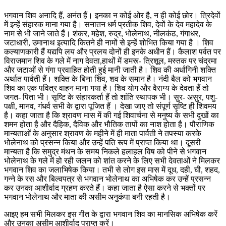
भगवान शिव अनादि हैं, अनंत हैं। इनका न कोई ओर है, न ही कोई छोर। त्रिदेवों
में इन्हें संहारक माना गया है। सनातन धर्म प्रतीक शिव, देवों के देव महादेव के
नाम से भी जाने जाते हैं। शंकर, महेश, रुद्र, भोलेनाथ, नीलकंठ, गंगाधर,
जटाधारी, उमानाथ इत्यादि कितने ही नामों से इन्हें शोभित किया गया है । शिव
कल्याणकारी हैं यद्यपि लय और प्रलय दोनों ही इनके अधीन हैं। कैलाश पर्वत पर
विराजमान शिव के गले में नाग देवता,हाथों में डमरू- त्रिशूल, मस्तक पर चंद्रमा
और जटाओं से गंगा प्रवाहित होती हुई मानी जाती है। शिव की अर्धांगिनी शक्ति
अर्थात पार्वती हैं। शक्ति के बिना शिव, शव के समान है। नंदी बैल को भगवान
शिव का एक पवित्र वाहन माना गया है। शिव योग और वैराग्य के देवता हैं तो
जगत- पिता भी। सृष्टि के संहारकर्ता हैं तो शांति स्थापक भी। सुर- असुर, पशु-
पक्षी, मानव, गंधर्व सभी के द्वारा पूजित हैं । देखा जाए तो संपूर्ण सृष्टि ही शिवमय
है। कहा जाता है कि श्रावण मास में की गई शिवार्चना से मनुष्य के सभी दुखों का
शमन होता है और दैहिक, दैविक और भौतिक तापों का नाश होता है। पौराणिक
मान्यताओं के अनुसार श्रावण के महीने में ही माता पार्वती ने तपस्या करके
भोलेनाथ को प्रसन्न किया और उन्हें पति रूप में प्राप्त किया था। दूसरी
मान्यता है कि समुद्र मंथन के समय निकले हलाहल विष को पीने से भगवान
भोलेनाथ के गले में हो रही जलन को शांत करने के लिए सभी देवताओं ने मिलकर
भगवान शिव का जलाभिषेक किया। तभी से लोग इस मास में दूध, दही, घी, शहद,
गन्ने के रस और बिल्वपत्र से भगवान भोलेनाथ का अभिषेक कर उन्हें प्रसन्न
कर उनका आशीर्वाद ग्रहण करते हैं। कहा जाता है ऐसा करने से भक्तों पर
भगवान भोलेनाथ और माता की असीम अनुकंपा बनी रहती है।
आइए हम सभी मिलकर इस गीत के द्वारा भगवान शिव का मानसिक अभिषेक करें
और उनका असीम आशीर्वाद प्राप्त करें।