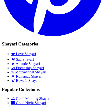
Shayari Categories
❤️ Love Shayari
💔 Sad Shayari
🔥 Attitude Shayari
🤝 Friendship Shayari
✨ Motivational Shayari
🌹 Romantic Shayari
🥀 Bewafa Shayari
Popular Collections
🌅 Good Morning Shayari
🌃 Good Night Shayari