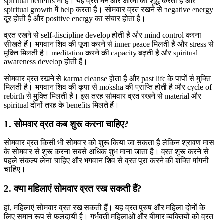
spiritual benefits भी हैं। यह व्रत मन और आत्मा को शुद्ध करता है और
spiritual growth में help करता है। सोमवार व्रत रखने से negative energy
दूर होती है और positive energy का संचार होता है।
व्रत रखने से self-discipline develop होती है और mind control करना
सीखते हैं। भगवान शिव की पूजा करने से inner peace मिलती है और stress से
मुक्ति मिलती है। meditation करने की capacity बढ़ती है और spiritual
awareness develop होती है।
सोमवार व्रत रखने से karma cleanse होता है और past life के पापों से मुक्ति
मिलती है। भगवान शिव की कृपा से moksha की प्राप्ति होती है और cycle of
rebirth से मुक्ति मिलती है। इस तरह सोमवार व्रत रखने से material और
spiritual दोनों तरह के benefits मिलते हैं।
1. सोमवार व्रत कब शुरू करना चाहिए?
सोमवार व्रत किसी भी सोमवार को शुरू किया जा सकता है लेकिन श्रावण मास
के सोमवार से शुरू करना सबसे अधिक शुभ माना जाता है। व्रत शुरू करने से
पहले संकल्प लेना चाहिए और भगवान शिव से व्रत पूरा करने की शक्ति मांगनी
चाहिए।
2. क्या महिलाएं सोमवार व्रत रख सकती हैं?
हां, महिलाएं सोमवार व्रत रख सकती हैं। यह व्रत पुरुष और महिला दोनों के
लिए समान रूप से फलदायी है। गर्भवती महिलाओं और बीमार व्यक्तियों को व्रत