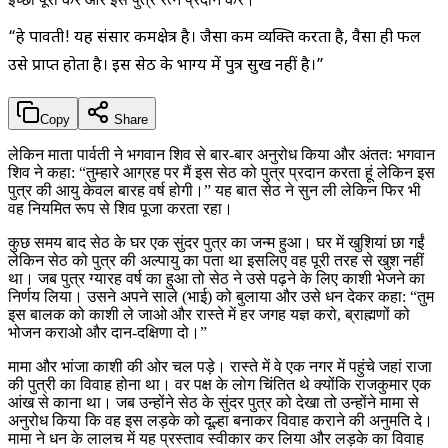
“हे पार्वती! यह संसार कर्मक्षेत्र है। जैसा कर्म व्यक्ति करता है, वैसा ही फल
उसे प्राप्त होता है। इस सेठ के भाग्य में पुत्र सुख नहीं है।”
Copy
Share
लेकिन माता पार्वती ने भगवान शिव से बार-बार अनुरोध किया और अंततः भगवान
शिव ने कहा: “तुम्हारे आग्रह पर मैं इस सेठ को पुत्र प्रदान करता हूं लेकिन इस
पुत्र की आयु केवल बारह वर्ष होगी।” यह बात सेठ ने सुन ली लेकिन फिर भी
वह नियमित रूप से शिव पूजा करता रहा।
कुछ समय बाद सेठ के घर एक सुंदर पुत्र का जन्म हुआ। घर में खुशियां छा गईं
लेकिन सेठ को पुत्र की अल्पायु का पता था इसलिए वह पूरी तरह से खुश नहीं
था। जब पुत्र ग्यारह वर्ष का हुआ तो सेठ ने उसे पढ़ने के लिए काशी भेजने का
निर्णय लिया। उसने अपने साले (भाई) को बुलाया और उसे धन देकर कहा: “तुम
इस बालक को काशी ले जाओ और रास्ते में हर जगह यज्ञ करो, ब्राह्मणों को
भोजन कराओ और दान-दक्षिणा दो।”
मामा और भांजा काशी की ओर चल पड़े। रास्ते में वे एक नगर में पहुंचे जहां राजा
की पुत्री का विवाह होना था। वर पक्ष के लोग चिंतित थे क्योंकि राजकुमार एक
आंख से काना था। जब उन्होंने सेठ के सुंदर पुत्र को देखा तो उन्होंने मामा से
अनुरोध किया कि वह इस लड़के को दूल्हा बनाकर विवाह कराने की अनुमति दे।
मामा ने धन के लालच में यह प्रस्ताव स्वीकार कर लिया और लड़के का विवाह