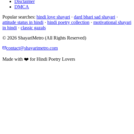
Disclaimer
DMCA
Popular searches:
hindi love shayari
·
dard bhari sad shayari
·
attitude status in hindi
·
hindi poetry collection
·
motivational shayari
in hindi
·
classic gazals
© 2026 ShayariMetro (All Rights Reserved)
contact@shayarimetro.com
Made with ❤️ for Hindi Poetry Lovers