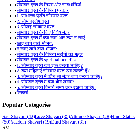
•
सोमवार व्रत के नियम और सावधानियां
•
सोमवार व्रत के विभिन्न प्रकार
•
1. साधारण प्रति सोमवार व्रत
•
2. सोम प्रदोष व्रत
•
3. सोलह सोमवार व्रत
•
सोमवार व्रत के लिए विशेष मंत्र
•
सोमवार व्रत में क्या खाएं और क्या न खाएं
•
खाए जाने वाले भोजन:
•
न खाए जाने वाले भोजन:
•
सोमवार व्रत के विभिन्न महीनों का महत्व
•
सोमवार व्रत के spiritual benefits
•
1. सोमवार व्रत कब शुरू करना चाहिए?
•
2. क्या महिलाएं सोमवार व्रत रख सकती हैं?
•
3. सोमवार व्रत में कौन सा मंत्र जाप करना चाहिए?
•
4. सोमवार व्रत में क्या भोग लगाएं?
•
5. सोमवार व्रत कितने समय तक रखना चाहिए?
•
निष्कर्ष
Popular Categories
Sad Shayari
(
42
)
Love Shayari
(
35
)
Attitude Shayari
(
28
)
Hindi Status
(
50
)
Yaadein Shayari
(
19
)
Dard Shayari
(
31
)
SM