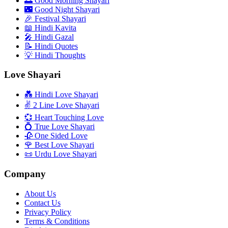
🌅 Good Morning Shayari
🌃 Good Night Shayari
🎉 Festival Shayari
📖 Hindi Kavita
🎤 Hindi Gazal
📝 Hindi Quotes
💡 Hindi Thoughts
Love Shayari
💑 Hindi Love Shayari
✌️ 2 Line Love Shayari
💞 Heart Touching Love
💍 True Love Shayari
🥀 One Sided Love
🌹 Best Love Shayari
📜 Urdu Love Shayari
Company
About Us
Contact Us
Privacy Policy
Terms & Conditions