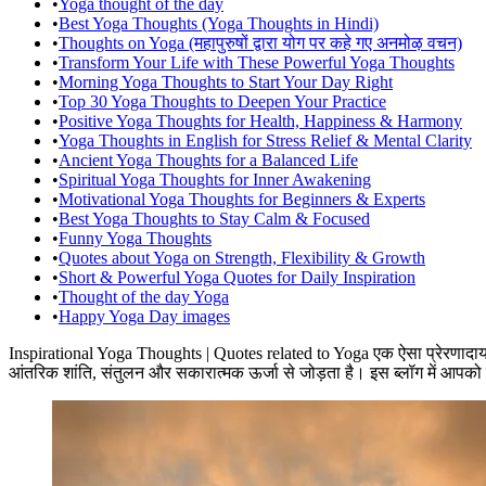
•
Yoga thought of the day
•
Best Yoga Thoughts (Yoga Thoughts in Hindi)
•
Thoughts on Yoga (महापुरुषों द्वारा योग पर कहे गए अनमोऴ वचन)
•
Transform Your Life with These Powerful Yoga Thoughts
•
Morning Yoga Thoughts to Start Your Day Right
•
Top 30 Yoga Thoughts to Deepen Your Practice
•
Positive Yoga Thoughts for Health, Happiness & Harmony
•
Yoga Thoughts in English for Stress Relief & Mental Clarity
•
Ancient Yoga Thoughts for a Balanced Life
•
Spiritual Yoga Thoughts for Inner Awakening
•
Motivational Yoga Thoughts for Beginners & Experts
•
Best Yoga Thoughts to Stay Calm & Focused
•
Funny Yoga Thoughts
•
Quotes about Yoga on Strength, Flexibility & Growth
•
Short & Powerful Yoga Quotes for Daily Inspiration
•
Thought of the day Yoga
•
Happy Yoga Day images
Inspirational Yoga Thoughts | Quotes related to Yoga एक ऐसा प्रेरणादायक
आंतरिक शांति, संतुलन और सकारात्मक ऊर्जा से जोड़ता है। इस ब्लॉग में आपको 