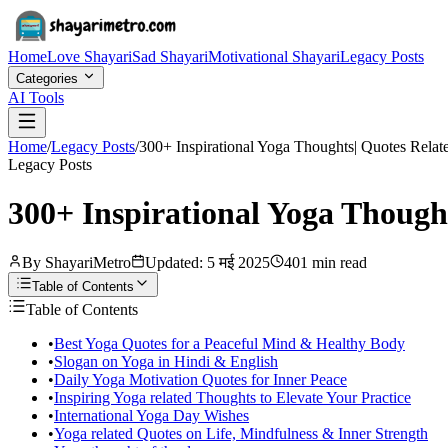
Home
Love Shayari
Sad Shayari
Motivational Shayari
Legacy Posts
Categories
AI Tools
Home
/
Legacy Posts
/
300+ Inspirational Yoga Thoughts| Quotes Relat
Legacy Posts
300+ Inspirational Yoga Though
By ShayariMetro
Updated:
5 मई 2025
401 min read
Table of Contents
Table of Contents
•
Best Yoga Quotes for a Peaceful Mind & Healthy Body
•
Slogan on Yoga in Hindi & English
•
Daily Yoga Motivation Quotes for Inner Peace
•
Inspiring Yoga related Thoughts to Elevate Your Practice
•
International Yoga Day Wishes
•
Yoga related Quotes on Life, Mindfulness & Inner Strength